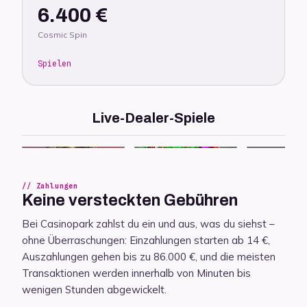
6.400 €
Cosmic Spin
Spielen
Da Vinci Diamonds
Live-Dealer-Spiele
Dual Play
40 Burning Hot
Hand Of Anu
9 Sitze verfügbar
32 Plätze frei
20 freie Plätze
LIVE
LIVE
LIVE
Zahlungen
Keine versteckten Gebühren
Bei Casinopark zahlst du ein und aus, was du siehst –
ohne Überraschungen: Einzahlungen starten ab 14 €,
Auszahlungen gehen bis zu 86.000 €, und die meisten
Transaktionen werden innerhalb von Minuten bis
wenigen Stunden abgewickelt.