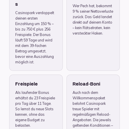
s
Wer Pech hat, bekommt
9 % seiner Nettoverluste
Casinopark verdoppelt
zurück. Das Geld landet
deinen ersten
direkt auf deinem Konto
Einzahlung um 150 % –
– kein Rätselraten, kein
bis zu 750 € plus 256
versteckter Haken.
Freispiele. Der Bonus
läuft 59 Tage und wird
mit dem 39-fachen
Betrag umgesetzt,
bevor eine Auszahlung
möglich ist.
Freispiele
Reload-Boni
Als laufender Bonus
Auch nach dem
erhältst du 23 Freispiele
Willkommenspaket
pro Tag über 11 Tage.
belohnt Casinopark
So lernst du neue Slots
treue Spieler mit
kennen, ohne das
regelmäßigen Reload-
eigene Budget zu
Angeboten. Die jeweils
belasten.
geltenden Konditionen –