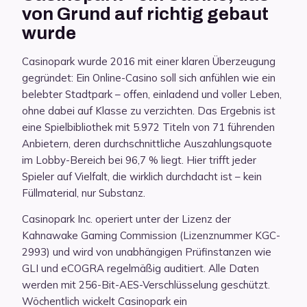
von Grund auf richtig gebaut
wurde
Casinopark wurde 2016 mit einer klaren Überzeugung
gegründet: Ein Online-Casino soll sich anfühlen wie ein
belebter Stadtpark – offen, einladend und voller Leben,
ohne dabei auf Klasse zu verzichten. Das Ergebnis ist
eine Spielbibliothek mit 5.972 Titeln von 71 führenden
Anbietern, deren durchschnittliche Auszahlungsquote
im Lobby-Bereich bei 96,7 % liegt. Hier trifft jeder
Spieler auf Vielfalt, die wirklich durchdacht ist – kein
Füllmaterial, nur Substanz.
Casinopark Inc. operiert unter der Lizenz der
Kahnawake Gaming Commission (Lizenznummer KGC-
2993) und wird von unabhängigen Prüfinstanzen wie
GLI und eCOGRA regelmäßig auditiert. Alle Daten
werden mit 256-Bit-AES-Verschlüsselung geschützt.
Wöchentlich wickelt Casinopark ein