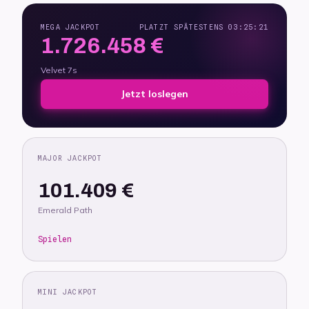
MEGA JACKPOT
PLATZT SPÄTESTENS 03:25:21
1.726.458 €
Velvet 7s
Jetzt loslegen
MAJOR JACKPOT
101.409 €
Emerald Path
Spielen
MINI JACKPOT