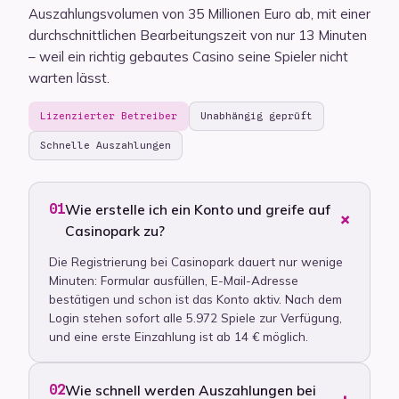
Auszahlungsvolumen von 35 Millionen Euro ab, mit einer
durchschnittlichen Bearbeitungszeit von nur 13 Minuten
– weil ein richtig gebautes Casino seine Spieler nicht
warten lässt.
Lizenzierter Betreiber
Unabhängig geprüft
Schnelle Auszahlungen
01
Wie erstelle ich ein Konto und greife auf
+
Casinopark zu?
Die Registrierung bei Casinopark dauert nur wenige
Minuten: Formular ausfüllen, E-Mail-Adresse
bestätigen und schon ist das Konto aktiv. Nach dem
Login stehen sofort alle 5.972 Spiele zur Verfügung,
und eine erste Einzahlung ist ab 14 € möglich.
02
Wie schnell werden Auszahlungen bei