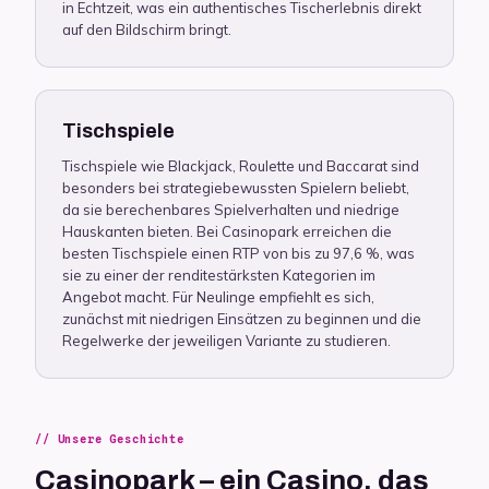
in Echtzeit, was ein authentisches Tischerlebnis direkt
auf den Bildschirm bringt.
Tischspiele
Tischspiele wie Blackjack, Roulette und Baccarat sind
besonders bei strategiebewussten Spielern beliebt,
da sie berechenbares Spielverhalten und niedrige
Hauskanten bieten. Bei Casinopark erreichen die
besten Tischspiele einen RTP von bis zu 97,6 %, was
sie zu einer der renditestärksten Kategorien im
Angebot macht. Für Neulinge empfiehlt es sich,
zunächst mit niedrigen Einsätzen zu beginnen und die
Regelwerke der jeweiligen Variante zu studieren.
Unsere Geschichte
Casinopark – ein Casino, das