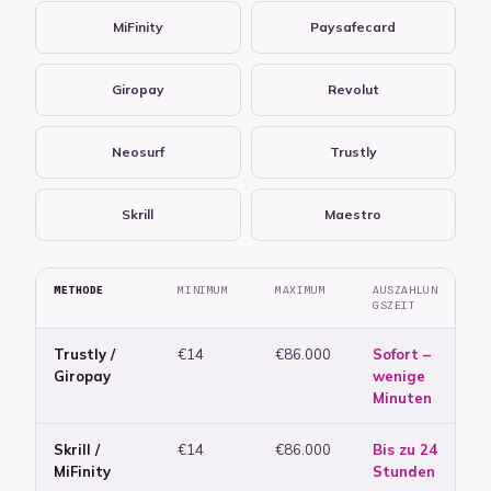
MiFinity
Paysafecard
Giropay
Revolut
Neosurf
Trustly
Skrill
Maestro
METHODE
MINIMUM
MAXIMUM
AUSZAHLUN
GSZEIT
Trustly /
€14
€86.000
Sofort –
Giropay
wenige
Minuten
Skrill /
€14
€86.000
Bis zu 24
MiFinity
Stunden