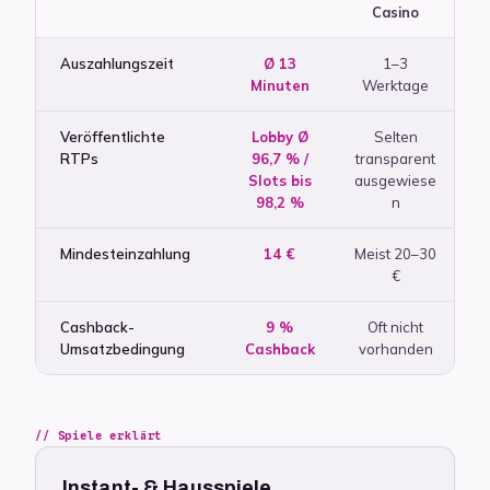
Casino
Auszahlungszeit
Ø 13
1–3
Minuten
Werktage
Veröffentlichte
Lobby Ø
Selten
RTPs
96,7 % /
transparent
Slots bis
ausgewiese
98,2 %
n
Mindesteinzahlung
14 €
Meist 20–30
€
Cashback-
9 %
Oft nicht
Umsatzbedingung
Cashback
vorhanden
Spiele erklärt
Instant- & Hausspiele