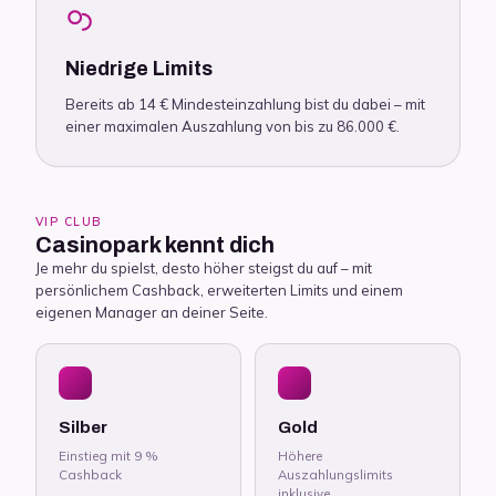
Niedrige Limits
Bereits ab 14 € Mindesteinzahlung bist du dabei – mit
einer maximalen Auszahlung von bis zu 86.000 €.
VIP CLUB
Casinopark kennt dich
Je mehr du spielst, desto höher steigst du auf – mit
persönlichem Cashback, erweiterten Limits und einem
eigenen Manager an deiner Seite.
Silber
Gold
Einstieg mit 9 %
Höhere
Cashback
Auszahlungslimits
inklusive