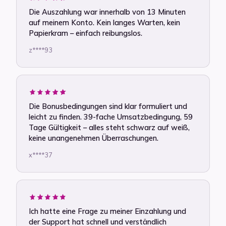
Die Auszahlung war innerhalb von 13 Minuten
auf meinem Konto. Kein langes Warten, kein
Papierkram – einfach reibungslos.
z****93
Die Bonusbedingungen sind klar formuliert und
leicht zu finden. 39-fache Umsatzbedingung, 59
Tage Gültigkeit – alles steht schwarz auf weiß,
keine unangenehmen Überraschungen.
x****37
Ich hatte eine Frage zu meiner Einzahlung und
der Support hat schnell und verständlich