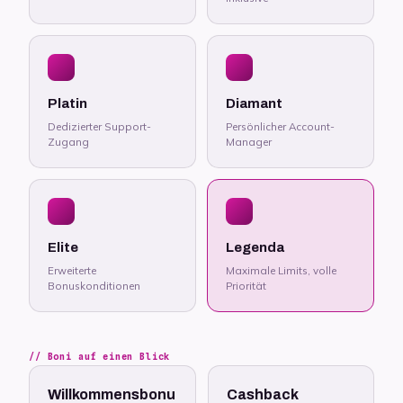
Platin
Diamant
Dedizierter Support-
Persönlicher Account-
Zugang
Manager
Elite
Legenda
Erweiterte
Maximale Limits, volle
Bonuskonditionen
Priorität
Boni auf einen Blick
Willkommensbonu
Cashback