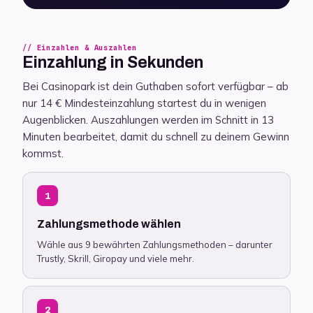
Einzahlen & Auszahlen
Einzahlung in Sekunden
Bei Casinopark ist dein Guthaben sofort verfügbar – ab
nur 14 € Mindesteinzahlung startest du in wenigen
Augenblicken. Auszahlungen werden im Schnitt in 13
Minuten bearbeitet, damit du schnell zu deinem Gewinn
kommst.
1
Zahlungsmethode wählen
Wähle aus 9 bewährten Zahlungsmethoden – darunter
Trustly, Skrill, Giropay und viele mehr.
2