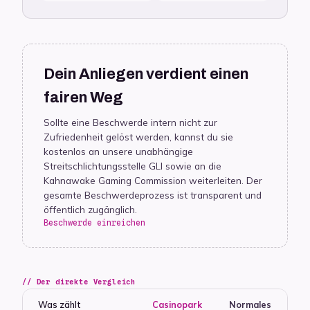
Dein Anliegen verdient einen
fairen Weg
Sollte eine Beschwerde intern nicht zur
Zufriedenheit gelöst werden, kannst du sie
kostenlos an unsere unabhängige
Streitschlichtungsstelle GLI sowie an die
Kahnawake Gaming Commission weiterleiten. Der
gesamte Beschwerdeprozess ist transparent und
öffentlich zugänglich.
Beschwerde einreichen
Der direkte Vergleich
Was zählt
Casinopark
Normales