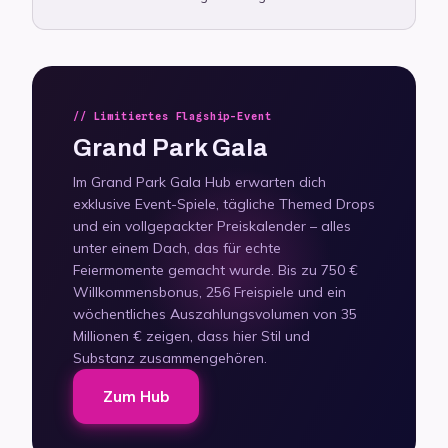
Limitiertes Flagship-Event
Grand Park Gala
Im Grand Park Gala Hub erwarten dich
exklusive Event-Spiele, tägliche Themed Drops
und ein vollgepackter Preiskalender – alles
unter einem Dach, das für echte
Feiermomente gemacht wurde. Bis zu 750 €
Willkommensbonus, 256 Freispiele und ein
wöchentliches Auszahlungsvolumen von 35
Millionen € zeigen, dass hier Stil und
Substanz zusammengehören.
Zum Hub