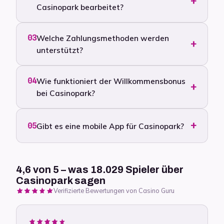
+
Casinopark bearbeitet?
03
Welche Zahlungsmethoden werden
+
unterstützt?
04
Wie funktioniert der Willkommensbonus
+
bei Casinopark?
+
05
Gibt es eine mobile App für Casinopark?
4,6 von 5 – was 18.029 Spieler über
Casinopark sagen
Verifizierte Bewertungen von Casino Guru